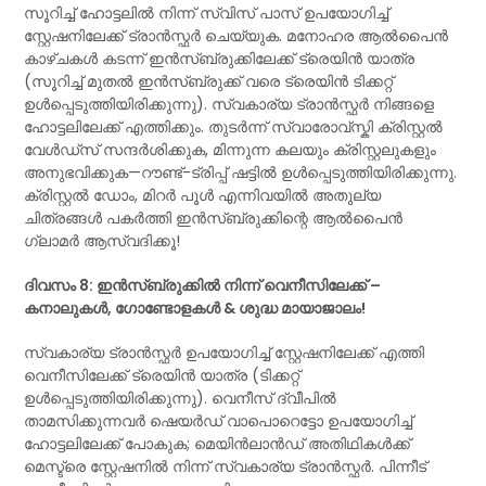
സൂറിച്ച് ഹോട്ടലിൽ നിന്ന് സ്വിസ് പാസ് ഉപയോഗിച്ച്
സ്റ്റേഷനിലേക്ക് ട്രാൻസ്ഫർ ചെയ്യുക. മനോഹര ആൽപൈൻ
കാഴ്ചകൾ കടന്ന് ഇൻസ്‌ബ്രുക്കിലേക്ക് ട്രെയിൻ യാത്ര
(സൂറിച്ച് മുതൽ ഇൻസ്‌ബ്രുക്ക് വരെ ട്രെയിൻ ടിക്കറ്റ്
ഉൾപ്പെടുത്തിയിരിക്കുന്നു). സ്വകാര്യ ട്രാൻസ്ഫർ നിങ്ങളെ
ഹോട്ടലിലേക്ക് എത്തിക്കും. തുടർന്ന് സ്വാരോവ്സ്കി ക്രിസ്റ്റൽ
വേൾഡ്സ് സന്ദർശിക്കുക, മിന്നുന്ന കലയും ക്രിസ്റ്റലുകളും
അനുഭവിക്കുക—റൗണ്ട്-ട്രിപ്പ് ഷട്ടിൽ ഉൾപ്പെടുത്തിയിരിക്കുന്നു.
ക്രിസ്റ്റൽ ഡോം, മിറർ പൂൾ എന്നിവയിൽ അതുല്യ
ചിത്രങ്ങൾ പകർത്തി ഇൻസ്‌ബ്രുക്കിന്റെ ആൽപൈൻ
ഗ്ലാമർ ആസ്വദിക്കൂ!
ദിവസം 8: ഇൻസ്‌ബ്രുക്കിൽ നിന്ന് വെനീസിലേക്ക് –
കനാലുകൾ, ഗോണ്ടോളകൾ & ശുദ്ധ മായാജാലം!
സ്വകാര്യ ട്രാൻസ്ഫർ ഉപയോഗിച്ച് സ്റ്റേഷനിലേക്ക് എത്തി
വെനീസിലേക്ക് ട്രെയിൻ യാത്ര (ടിക്കറ്റ്
ഉൾപ്പെടുത്തിയിരിക്കുന്നു). വെനീസ് ദ്വീപിൽ
താമസിക്കുന്നവർ ഷെയർഡ് വാപൊറെട്ടോ ഉപയോഗിച്ച്
ഹോട്ടലിലേക്ക് പോകുക; മെയിൻലാൻഡ് അതിഥികൾക്ക്
മെസ്ട്രെ സ്റ്റേഷനിൽ നിന്ന് സ്വകാര്യ ട്രാൻസ്ഫർ. പിന്നീട്