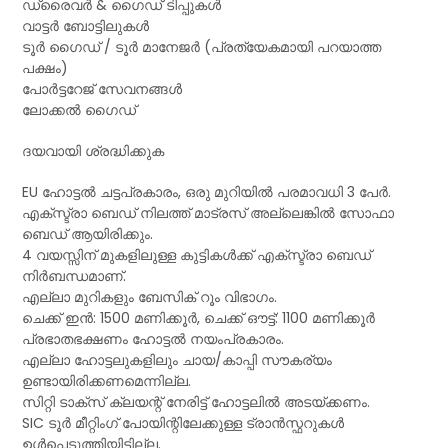
ഡ്രൈവർ & ഗൈഡ് ടിപ്പുകൾ
വാട്ടർ ബോട്ടിലുകൾ
ടൂർ ഗൈഡ് / ടൂർ മാനേജർ (പ്രത്യേകമായി പറയാത്ത
പക്ഷം)
പോർട്ടറേജ് സേവനങ്ങൾ
ലോക്കൽ ഗൈഡ്
ദയവായി ശ്രദ്ധിക്കുക
EU ഹോട്ടൽ ചട്ടപ്രകാരം, ഒരു മുറിയിൽ പരമാവധി 3 പേർ.
എക്സ്ട്രാ ബെഡ് നിലത്ത് മാട്രസ് അല്ലെങ്കിൽ സോഫാ
ബെഡ് ആയിരിക്കും.
4 വയസ്സിന് മുകളിലുള്ള കുട്ടികൾക്ക് എക്സ്ട്രാ ബെഡ്
നിർബന്ധമാണ്.
എല്ലാ മുറികളും ബേസിക് റൂം വിഭാഗം.
ചെക്ക് ഇൻ: 1500 മണിക്കൂർ, ചെക്ക് ഔട്ട്: 1100 മണിക്കൂർ
പ്രഭാതഭക്ഷണം ഹോട്ടൽ നയംപ്രകാരം.
എല്ലാ ഹോട്ടലുകളിലും ചായ/കാപ്പി സൗകര്യം
ഉണ്ടായിരിക്കണമെന്നില്ല.
സിറ്റി ടാക്സ് ക്ലയന്റ് നേരിട്ട് ഹോട്ടലിൽ അടയ്ക്കണം.
SIC ടൂർ മീറ്റിംഗ് പോയിന്റിലേക്കുള്ള ട്രാൻസ്ഫറുകൾ
ഉൾപ്പെടുത്തിയിട്ടില്ല.