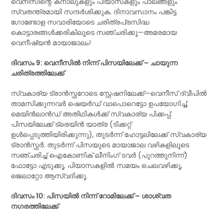
വെനീസിന്റെ കനാലുകളും പിയാസകളും പാലങ്ങളും
സ്വതന്ത്രമായി സന്ദർശിക്കുക. ദിനാവസാനം പങ്കിട്ട
ഗോണ്ടോള സവാരിയോടെ ചരിത്രപ്രസിദ്ധ
കൊട്ടാരങ്ങൾക്കരികിലൂടെ സഞ്ചരിക്കൂ—അമരമായ
വെനീഷ്യൻ മായാജാലം!
ദിവസം 9: വെനീസിൽ നിന്ന് പിസയിലേക്ക് – ചായുന്ന
ചരിത്രത്തിലേക്ക്
സ്വകാര്യ ട്രാൻസ്ഫറോടെ സ്റ്റേഷനിലേക്ക്—വെനീസ് ദ്വീപിൽ
താമസിക്കുന്നവർ ഷെയർഡ് വാപൊറെട്ടോ ഉപയോഗിച്ച്,
മെയിൻലാൻഡ് അതിഥികൾക്ക് സ്വകാര്യ പിക്കപ്പ്.
പിസയിലേക്ക് ട്രെയിൻ യാത്ര (ടിക്കറ്റ്
ഉൾപ്പെടുത്തിയിരിക്കുന്നു), തുടർന്ന് ഹോട്ടലിലേക്ക് സ്വകാര്യ
ട്രാൻസ്ഫർ. തുടർന്ന് പിസയുടെ മായാജാല വഴികളിലൂടെ
സഞ്ചരിച്ച് ഐകോണിക് ലീനിംഗ് ടവർ (പുറത്തുനിന്ന്)
ഫോട്ടോ എടുക്കൂ, പിയാസകളിൽ സമയം ചെലവഴിക്കൂ,
ജെലാറ്റോ ആസ്വദിക്കൂ.
ദിവസം 10: പിസയിൽ നിന്ന് റോമിലേക്ക് – ശാശ്വത
നഗരത്തിലേക്ക്