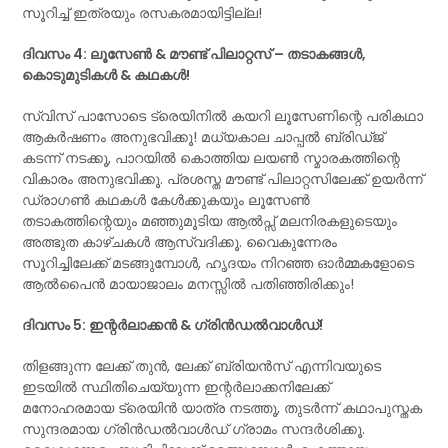
സൂറിച്ച് ഇത്രയും രസകരമായിട്ടില്ല!
ദിവസം 4: ലൂസേൺ & മൗണ്ട് പിലാറ്റസ് – തടാകങ്ങൾ,
കൊടുമുടികൾ & കഥകൾ!
സ്വിസ് പാസോടെ ട്രെയിനിൽ കയറി ലൂസേണിന്റെ പരികഥാ
ആകർഷണം അനുഭവിക്കൂ! മധ്യകാല ചാപ്പൽ ബ്രിഡ്ജ്
കടന്ന് നടക്കൂ, പാറയിൽ കൊത്തിയ ലയൺ സ്മാരകത്തിന്റെ
വികാരം അനുഭവിക്കൂ. പ്രശസ്ത മൗണ്ട് പിലാറ്റസിലേക്ക് ഉയർന്ന്
ഡ്രാഗൺ കഥകൾ കേൾക്കുകയും ലൂസേൺ
തടാകത്തിന്റെയും മഞ്ഞുമൂടിയ ആൽപ്സ് മലനിരകളുടെയും
അത്ഭുത കാഴ്ചകൾ ആസ്വദിക്കൂ. വൈകുന്നേരം
സൂറിച്ചിലേക്ക് മടങ്ങുമ്പോൾ, ഹൃദയം നിറഞ്ഞ ഓർമ്മകളോടെ
ആൽപൈൻ മായാജാലം മനസ്സിൽ പതിഞ്ഞിരിക്കും!
ദിവസം 5: ഇന്റർലാക്കൻ & ഗ്രിൻഡൽവാൾഡ്!
തിളങ്ങുന്ന ലേക്ക് തുൻ, ലേക്ക് ബ്രിയൻസ് എന്നിവയുടെ
ഇടയിൽ സ്ഥിതിചെയ്യുന്ന ഇന്റർലാക്കനിലേക്ക്
മനോഹരമായ ട്രെയിൻ യാത്ര നടത്തൂ, തുടർന്ന് കഥാപുസ്തക
സുന്ദരമായ ഗ്രിൻഡൽവാൾഡ് ഗ്രാമം സന്ദർശിക്കൂ.