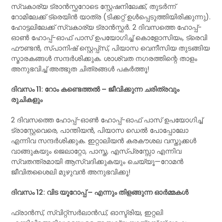
സ്വകാര്യ ട്രാൻസ്ഫറോടെ സ്റ്റേഷനിലേക്ക്, തുടർന്ന്
റോമിലേക്ക് ട്രെയിൻ യാത്ര (ടിക്കറ്റ് ഉൾപ്പെടുത്തിയിരിക്കുന്നു).
ഹോട്ടലിലേക്ക് സ്വകാര്യ ട്രാൻസ്ഫർ. 2 ദിവസത്തെ ഹോപ്പ്-
ഓൺ ഹോപ്പ്-ഓഫ് പാസ് ഉപയോഗിച്ച് കൊളോസിയം, ട്രെവി
ഫൗണ്ടൻ, സ്പാനിഷ് സ്റ്റെപ്പ്സ്, പിയാസ വെനീസിയ തുടങ്ങിയ
സ്മാരകങ്ങൾ സന്ദർശിക്കുക. ശാശ്വത നഗരത്തിന്റെ താളം
അനുഭവിച്ച് അത്ഭുത ചിത്രങ്ങൾ പകർത്തൂ!
ദിവസം 11: റോം കണ്ടെത്തൽ – ജീവിക്കുന്ന ചരിത്രവും
രുചികളും
2 ദിവസത്തെ ഹോപ്പ്-ഓൺ ഹോപ്പ്-ഓഫ് പാസ് ഉപയോഗിച്ച്
ട്രാസ്റ്റേവെരെ, പാന്തിയൻ, പിയാസ ഡെൽ പോപ്പോലോ
എന്നിവ സന്ദർശിക്കുക. ഇറ്റാലിയൻ കരകൗശല വസ്തുക്കൾ
വാങ്ങുകയും ജെലാറ്റോ, പാസ്ത, എസ്പ്രസ്സോ എന്നിവ
സ്വതന്ത്രമായി ആസ്വദിക്കുകയും ചെയ്യൂ—റോമൻ
ജീവിതശൈലി മുഴുവൻ അനുഭവിക്കൂ!
ദിവസം 12: വിട യൂറോപ്പ് – എന്നും തിളങ്ങുന്ന ഓർമ്മകൾ
ഫ്രാൻസ്, സ്വിറ്റ്സർലാൻഡ്, ഓസ്ട്രിയ, ഇറ്റലി