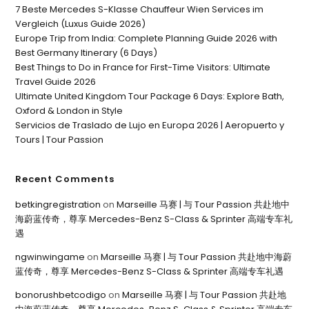
7 Beste Mercedes S-Klasse Chauffeur Wien Services im
Vergleich (Luxus Guide 2026)
Europe Trip from India: Complete Planning Guide 2026 with
Best Germany Itinerary (6 Days)
Best Things to Do in France for First-Time Visitors: Ultimate
Travel Guide 2026
Ultimate United Kingdom Tour Package 6 Days: Explore Bath,
Oxford & London in Style
Servicios de Traslado de Lujo en Europa 2026 | Aeropuerto y
Tours | Tour Passion
Recent Comments
betkingregistration
on
Marseille 马赛 | 与 Tour Passion 共赴地中
海蔚蓝传奇，尊享 Mercedes-Benz S-Class & Sprinter 高端专车礼
遇
ngwinwingame
on
Marseille 马赛 | 与 Tour Passion 共赴地中海蔚
蓝传奇，尊享 Mercedes-Benz S-Class & Sprinter 高端专车礼遇
bonorushbetcodigo
on
Marseille 马赛 | 与 Tour Passion 共赴地