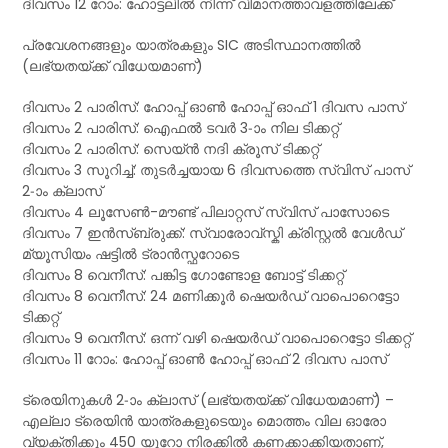
ദിവസം 12 റോം: ഹോട്ടലിൽ നിന്ന് വിമാനത്താവളത്തിലേക്ക്
പ്രവേശനങ്ങളും യാത്രകളും SIC അടിസ്ഥാനത്തിൽ
(ലഭ്യതയ്ക്ക് വിധേയമാണ്)
ദിവസം 2 പാരിസ്: ഹോപ്പ് ഓൺ ഹോപ്പ് ഓഫ് 1 ദിവസ പാസ്
ദിവസം 2 പാരിസ്: ഐഫൽ ടവർ 3-ാം നില ടിക്കറ്റ്
ദിവസം 2 പാരിസ്: സെയ്ൻ നദി ക്രൂസ് ടിക്കറ്റ്
ദിവസം 3 സൂറിച്ച്: തുടർച്ചയായ 6 ദിവസത്തെ സ്വിസ് പാസ്
2-ാം ക്ലാസ്
ദിവസം 4 ലൂസേൺ-മൗണ്ട് പിലാറ്റസ് സ്വിസ് പാസോടെ
ദിവസം 7 ഇൻസ്‌ബ്രുക്ക്: സ്വാരോവ്സ്കി ക്രിസ്റ്റൽ വേൾഡ്
മ്യൂസിയം ഷട്ടിൽ ട്രാൻസ്ഫറോടെ
ദിവസം 8 വെനീസ്: പങ്കിട്ട ഗോണ്ടോള ബോട്ട് ടിക്കറ്റ്
ദിവസം 8 വെനീസ്: 24 മണിക്കൂർ ഷെയർഡ് വാപൊറെട്ടോ
ടിക്കറ്റ്
ദിവസം 9 വെനീസ്: ഒന്ന് വഴി ഷെയർഡ് വാപൊറെട്ടോ ടിക്കറ്റ്
ദിവസം 11 റോം: ഹോപ്പ് ഓൺ ഹോപ്പ് ഓഫ് 2 ദിവസ പാസ്
ട്രെയിനുകൾ 2-ാം ക്ലാസ് (ലഭ്യതയ്ക്ക് വിധേയമാണ്) –
എല്ലാ ട്രെയിൻ യാത്രകളുടെയും മൊത്തം വില ഓരോ
വ്യക്തിക്കും 450 യൂറോ നിരക്കിൽ കണക്കാക്കിയതാണ്,