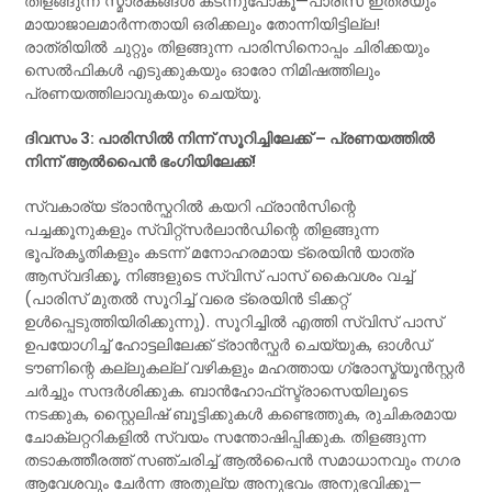
തിളങ്ങുന്ന സ്മാരകങ്ങൾ കടന്നുപോകൂ—പാരിസ് ഇത്രയും
മായാജാലമാർന്നതായി ഒരിക്കലും തോന്നിയിട്ടില്ല!
രാത്രിയിൽ ചുറ്റും തിളങ്ങുന്ന പാരിസിനൊപ്പം ചിരിക്കയും
സെൽഫികൾ എടുക്കുകയും ഓരോ നിമിഷത്തിലും
പ്രണയത്തിലാവുകയും ചെയ്യൂ.
ദിവസം 3: പാരിസിൽ നിന്ന് സൂറിച്ചിലേക്ക് – പ്രണയത്തിൽ
നിന്ന് ആൽപൈൻ ഭംഗിയിലേക്ക്!
സ്വകാര്യ ട്രാൻസ്ഫറിൽ കയറി ഫ്രാൻസിന്റെ
പച്ചക്കൂനുകളും സ്വിറ്റ്സർലാൻഡിന്റെ തിളങ്ങുന്ന
ഭൂപ്രകൃതികളും കടന്ന് മനോഹരമായ ട്രെയിൻ യാത്ര
ആസ്വദിക്കൂ, നിങ്ങളുടെ സ്വിസ് പാസ് കൈവശം വച്ച്
(പാരിസ് മുതൽ സൂറിച്ച് വരെ ട്രെയിൻ ടിക്കറ്റ്
ഉൾപ്പെടുത്തിയിരിക്കുന്നു). സൂറിച്ചിൽ എത്തി സ്വിസ് പാസ്
ഉപയോഗിച്ച് ഹോട്ടലിലേക്ക് ട്രാൻസ്ഫർ ചെയ്യുക, ഓൾഡ്
ടൗണിന്റെ കല്ലുകല്ല് വഴികളും മഹത്തായ ഗ്രോസ്മ്യൂൻസ്റ്റർ
ചർച്ചും സന്ദർശിക്കുക. ബാൻഹോഫ്‌സ്ട്രാസെയിലൂടെ
നടക്കുക, സ്റ്റൈലിഷ് ബൂട്ടിക്കുകൾ കണ്ടെത്തുക, രുചികരമായ
ചോക്ലറ്ററികളിൽ സ്വയം സന്തോഷിപ്പിക്കുക. തിളങ്ങുന്ന
തടാകത്തീരത്ത് സഞ്ചരിച്ച് ആൽപൈൻ സമാധാനവും നഗര
ആവേശവും ചേർന്ന അതുല്യ അനുഭവം അനുഭവിക്കൂ—