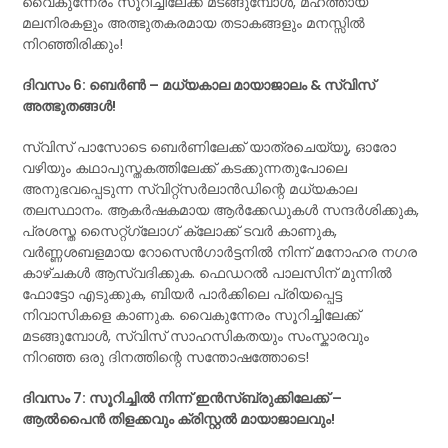
വൈകുന്നേരം സൂറിച്ചിലേക്ക് മടങ്ങുമ്പോൾ, മഹത്തായ
മലനിരകളും അത്ഭുതകരമായ തടാകങ്ങളും മനസ്സിൽ
നിറഞ്ഞിരിക്കും!
ദിവസം 6: ബെർൺ – മധ്യകാല മായാജാലം & സ്വിസ്
അത്ഭുതങ്ങൾ!
സ്വിസ് പാസോടെ ബെർണിലേക്ക് യാത്രചെയ്യൂ, ഓരോ
വഴിയും കഥാപുസ്തകത്തിലേക്ക് കടക്കുന്നതുപോലെ
അനുഭവപ്പെടുന്ന സ്വിറ്റ്സർലാൻഡിന്റെ മധ്യകാല
തലസ്ഥാനം. ആകർഷകമായ ആർക്കേഡുകൾ സന്ദർശിക്കുക,
പ്രശസ്ത സൈറ്റ്‌ഗ്ലോഗ് ക്ലോക്ക് ടവർ കാണുക,
വർണ്ണശബളമായ റോസെൻഗാർട്ടനിൽ നിന്ന് മനോഹര നഗര
കാഴ്ചകൾ ആസ്വദിക്കുക. ഫെഡറൽ പാലസിന് മുന്നിൽ
ഫോട്ടോ എടുക്കുക, ബിയർ പാർക്കിലെ പ്രിയപ്പെട്ട
നിവാസികളെ കാണുക. വൈകുന്നേരം സൂറിച്ചിലേക്ക്
മടങ്ങുമ്പോൾ, സ്വിസ് സാഹസികതയും സംസ്കാരവും
നിറഞ്ഞ ഒരു ദിനത്തിന്റെ സന്തോഷത്തോടെ!
ദിവസം 7: സൂറിച്ചിൽ നിന്ന് ഇൻസ്‌ബ്രുക്കിലേക്ക് –
ആൽപൈൻ തിളക്കവും ക്രിസ്റ്റൽ മായാജാലവും!