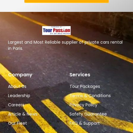
Largest and Most Reliable supplier of private cars rental
in Paris.
Company
Services
About Us
Tour Packages
Leadership
Terms & Conditions
Careers
Privacy Policy
Article & News
Safety Guarantee
Our Fleet
FAQ & Support