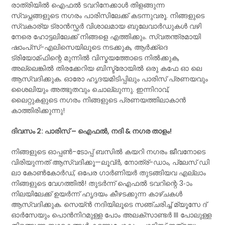
രാത്രിയിൽ ഐഫൽ ടവറിനേക്കാൾ തിളങ്ങുന്ന
സ്വപ്നങ്ങളുടെ നഗരം പാരിസിലേക്ക് കടന്നുവരൂ. നിങ്ങളുടെ
സ്വകാര്യ ട്രാൻസ്ഫർ വിശാലമായ ബുലേവാർഡുകൾ വഴി
നേരെ ഹോട്ടലിലേക്ക് നിങ്ങളെ എത്തിക്കും. സ്വതന്ത്രമായി
ഷാംപ്‌സ്-എലിസെയിലൂടെ നടക്കുക, ആർക്ക്ദെ
ട്രിയോമ്ഫിന്റെ മുന്നിൽ വിസ്മയത്തോടെ നിൽക്കുക,
അല്ലെങ്കിൽ തിരക്കേറിയ ബിസ്ട്രോയിൽ ഒരു കഫേ ഓ ലെ
ആസ്വദിക്കുക. ഓരോ ഹൃദയമിടിപ്പിലും പാരിസ് പ്രണയവും
ശൈലിയും അത്ഭുതവും ചൊല്ലുന്നു. ഇന്നിറാവ്,
ലൈറ്റുകളുടെ നഗരം നിങ്ങളുടെ പ്രണയത്തിലാകാൻ
കാത്തിരിക്കുന്നു!
ദിവസം 2: പാരിസ് – ഐഫൽ, നദി & നഗര താളം!
നിങ്ങളുടെ ഓപ്പൺ-ടോപ്പ് ബസിൽ കയറി നഗരം ജീവനോടെ
വിരിയുന്നത് ആസ്വദിക്കൂ—ലൂവ്‌ർ, നോത്ര്-ഡാം, പ്ലേസ് ഡി
ലാ കോൺകോർഡ്, ഒപേര ഗാർണിയർ തുടങ്ങിയവ എല്ലാം
നിങ്ങളുടെ വേഗത്തിൽ! തുടർന്ന് ഐഫൽ ടവറിന്റെ 3-ാം
നിലയിലേക്ക് ഉയർന്ന് ഹൃദയം കീഴടക്കുന്ന കാഴ്ചകൾ
ആസ്വദിക്കുക. സെയ്ൻ നദിയിലൂടെ സഞ്ചരിച്ച് മ്യൂസേ ദ്
ഓർസേയും പൊൻനിറമുള്ള പോം അലക്സാണ്ടർ III പോലുള്ള