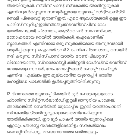
ട്രെയിനുകൾ, സ്വിസ് പാസ്, സ്വകാര്യ ട്രാൻസ്ഫറുകൾ
എന്നിവ ഉൾപ്പെടുന്ന സമ്പൂർണ്ണമായ യൂറോപ്പ് മൾട്ടി-കൺട്രി
സെമി-പ്രൈവറ്റ് ടൂറാണ് ഇത്. ഏറെ ആവശ്യക്കാർ ഉള്ള ഈ
പാരിസ് സൂറിച്ച് ഇൻസ്‌ബ്രുക്ക് വെനീസ് പിസ റോം
യാത്രാപദ്ധതി, പ്രണയം, ആൽപൈൻ സാഹസികത,
മനോഹരമായ റെയിൽ യാത്രകൾ, ഐകോണിക്
സ്മാരകങ്ങൾ എന്നിവയെ ഒരു സുതാര്യമായ അനുഭവമായി
ഒരുമിപ്പിക്കുന്നു. ഐഫൽ ടവർ 3-ാം നില പ്രവേശനം, സെയ്ൻ
നദി ക്രൂസ്, സ്വിസ് പാസ് യാത്ര, മൗണ്ട് പിലാറ്റസ്
വിനോദയാത്ര, സ്വാരോവ്സ്കി ക്രിസ്റ്റൽ വേൾഡ്സ്, വെനീസ്
ഗോണ്ടോള സവാരി, റോം ഹോപ്പ്-ഓൺ ഹോപ്പ്-ഓഫ് ടൂർ
എന്നിവ—എല്ലാം ഈ മൂല്യമേറിയ യൂറോപ്പ് 4 രാജ്യ
ഹോളിഡേ പാക്കേജിൽ ഉൾപ്പെടുത്തിയിരിക്കുന്നു.
12 ദിവസത്തെ യൂറോപ്പ് ട്രെയിൻ ടൂർ ഹോട്ടലുകളോടെ,
ഫ്രാൻസ് സ്വിറ്റ്സർലാൻഡ് ഇറ്റലി ഓസ്ട്രിയ പാക്കേജ്,
അല്ലെങ്കിൽ സെൻട്രൽ യൂറോപ്പ് & ഇറ്റലി യാത്രാപദ്ധതി
സ്വകാര്യ ട്രാൻസ്ഫറുകളോടെ അന്വേഷിക്കുന്ന
യാത്രികർക്കായി, ഈ ടൂർ പാഷൻ യാത്ര യൂറോപ്പിലെ
ഏറ്റവും പ്രശസ്ത നഗരങ്ങളിലുടനീളം സൗകര്യവും
സൈറ്റ്സീയിംഗും മറക്കാനാവാത്ത ഓർമ്മകളും