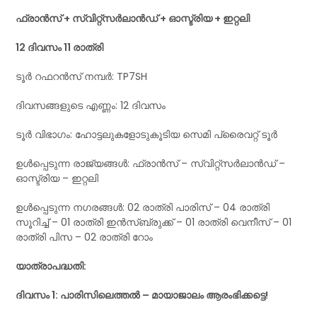
ഫ്രാൻസ് + സ്വിറ്റ്സർലാൻഡ് + ഓസ്ട്രിയ + ഇറ്റലി
12 ദിവസം 11 രാത്രി
ടൂർ റഫറൻസ് നമ്പർ: TP7SH
ദിവസങ്ങളുടെ എണ്ണം: 12 ദിവസം
ടൂർ വിഭാഗം: ഹോട്ടലുകളോടുകൂടിയ സെമി പ്രൈവറ്റ് ടൂർ
ഉൾപ്പെടുന്ന രാജ്യങ്ങൾ: ഫ്രാൻസ് – സ്വിറ്റ്സർലാൻഡ് –
ഓസ്ട്രിയ – ഇറ്റലി
ഉൾപ്പെടുന്ന നഗരങ്ങൾ: 02 രാത്രി പാരിസ് – 04 രാത്രി
സൂറിച്ച് – 01 രാത്രി ഇൻസ്‌ബ്രുക്ക് – 01 രാത്രി വെനീസ് – 01
രാത്രി പിസ – 02 രാത്രി റോം
യാത്രാപദ്ധതി:
ദിവസം 1: പാരിസിലെത്തൽ – മായാജാലം ആരംഭിക്കട്ടെ!