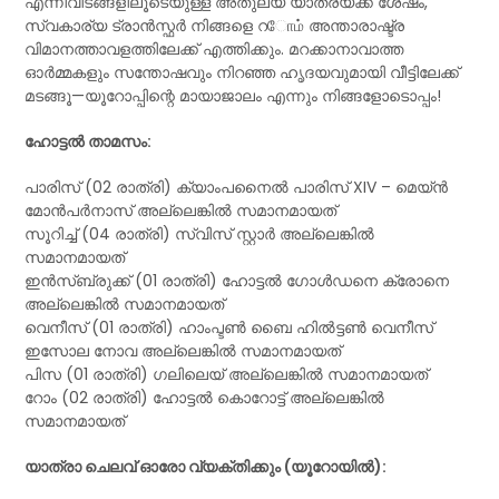
എന്നിവിടങ്ങളിലൂടെയുള്ള അതുല്യ യാത്രയ്ക്ക് ശേഷം,
സ്വകാര്യ ട്രാൻസ്ഫർ നിങ്ങളെ റோம் അന്താരാഷ്ട്ര
വിമാനത്താവളത്തിലേക്ക് എത്തിക്കും. മറക്കാനാവാത്ത
ഓർമ്മകളും സന്തോഷവും നിറഞ്ഞ ഹൃദയവുമായി വീട്ടിലേക്ക്
മടങ്ങൂ—യൂറോപ്പിന്റെ മായാജാലം എന്നും നിങ്ങളോടൊപ്പം!
ഹോട്ടൽ താമസം:
പാരിസ് (02 രാത്രി) ക്യാംപനൈൽ പാരിസ് XIV – മെയ്ൻ
മോൻപർനാസ് അല്ലെങ്കിൽ സമാനമായത്
സൂറിച്ച് (04 രാത്രി) സ്വിസ് സ്റ്റാർ അല്ലെങ്കിൽ
സമാനമായത്
ഇൻസ്‌ബ്രുക്ക് (01 രാത്രി) ഹോട്ടൽ ഗോൾഡനെ ക്രോനെ
അല്ലെങ്കിൽ സമാനമായത്
വെനീസ് (01 രാത്രി) ഹാംപ്ടൺ ബൈ ഹിൽട്ടൺ വെനീസ്
ഇസോല നോവ അല്ലെങ്കിൽ സമാനമായത്
പിസ (01 രാത്രി) ഗലിലെയ് അല്ലെങ്കിൽ സമാനമായത്
റോം (02 രാത്രി) ഹോട്ടൽ കൊറോട്ട് അല്ലെങ്കിൽ
സമാനമായത്
യാത്രാ ചെലവ് ഓരോ വ്യക്തിക്കും (യൂറോയിൽ):