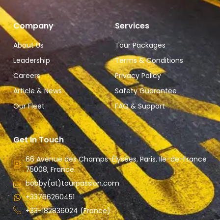
Company
Services
About Us
Tour Packages
Leadership
Terms & Conditions
Careers
Privacy Policy
Article & News
Safety Guarantee
Our Fleet
FAQ & Support
Get In Touch
66 Avenue des Champs-Élysées, Paris, Ile-de-France
75008, France.
bobby(at)tourpassion.com
+33766260451
+33-182836024 (France)