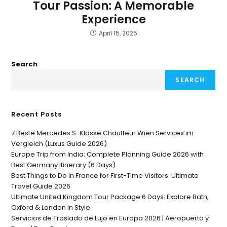
Tour Passion: A Memorable
Experience
April 15, 2025
Search
SEARCH
Recent Posts
7 Beste Mercedes S-Klasse Chauffeur Wien Services im
Vergleich (Luxus Guide 2026)
Europe Trip from India: Complete Planning Guide 2026 with
Best Germany Itinerary (6 Days)
Best Things to Do in France for First-Time Visitors: Ultimate
Travel Guide 2026
Ultimate United Kingdom Tour Package 6 Days: Explore Bath,
Oxford & London in Style
Servicios de Traslado de Lujo en Europa 2026 | Aeropuerto y