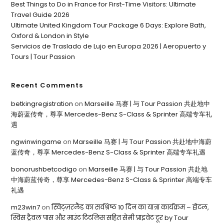
Best Things to Do in France for First-Time Visitors: Ultimate
Travel Guide 2026
Ultimate United Kingdom Tour Package 6 Days: Explore Bath,
Oxford & London in Style
Servicios de Traslado de Lujo en Europa 2026 | Aeropuerto y
Tours | Tour Passion
Recent Comments
betkingregistration
on
Marseille 马赛 | 与 Tour Passion 共赴地中
海蔚蓝传奇，尊享 Mercedes-Benz S-Class & Sprinter 高端专车礼
遇
ngwinwingame
on
Marseille 马赛 | 与 Tour Passion 共赴地中海蔚
蓝传奇，尊享 Mercedes-Benz S-Class & Sprinter 高端专车礼遇
bonorushbetcodigo
on
Marseille 马赛 | 与 Tour Passion 共赴地
中海蔚蓝传奇，尊享 Mercedes-Benz S-Class & Sprinter 高端专车
礼遇
m23win7
on
स्विट्ज़रलैंड का सर्वश्रेष्ठ 10 दिन का यात्रा कार्यक्रम – होटल,
स्विस ट्रैवल पास और माउंट टिटलिस सहित सेमी प्राइवेट टूर by Tour