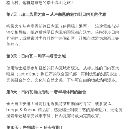
格山村。这将是难忘的瑞士高山之旅！
第7天：瑞士风景之旅 – 从卢塞恩的魅力到日内瓦的优雅
搭乘火车从卢塞恩前往日内瓦（使用瑞士通票），沿途雪峰与湖
泊交相辉映。抵达后感受日内瓦的国际都市活力。傍晚漫步日内
瓦湖畔，或探索时尚咖啡馆与热闹街区，让城市优雅为您画上完
美句点。
第8天：日内瓦 – 和平与尊贵之城
使用瑞士通票参加轻松的日内瓦城市观光。从标志性的日内瓦大
喷泉（Jet d’Eau）到庄严的联合国总部，再到优雅的湖滨步道，
完美融合外交、文化与自然之美。下午可自由购物或悠闲漫步。
第9天：日内瓦自由活动 – 奢华与休闲的融合
全天自由安排！可前往附近奥特莱斯购物村寻宝，或参观 A.
Lange & Söhne 精品店，感受瑞士制表工艺的巅峰魅力。无论沉
浸奢华还是享受城市宁静，日内瓦都将成为完美收官。
第10天：告别瑞士 – 后会有期！