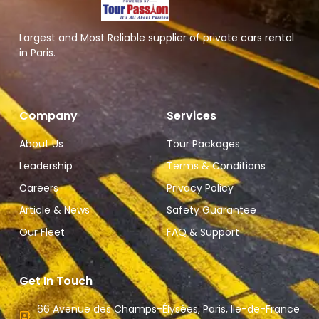
Largest and Most Reliable supplier of private cars rental
in Paris.
Company
Services
About Us
Tour Packages
Leadership
Terms & Conditions
Careers
Privacy Policy
Article & News
Safety Guarantee
Our Fleet
FAQ & Support
Get In Touch
66 Avenue des Champs-Élysées, Paris, Ile-de-France