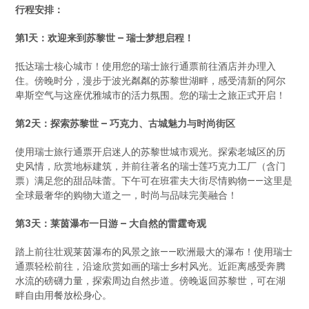
行程安排：
第1天：欢迎来到苏黎世 – 瑞士梦想启程！
抵达瑞士核心城市！使用您的瑞士旅行通票前往酒店并办理入
住。傍晚时分，漫步于波光粼粼的苏黎世湖畔，感受清新的阿尔
卑斯空气与这座优雅城市的活力氛围。您的瑞士之旅正式开启！
第2天：探索苏黎世 – 巧克力、古城魅力与时尚街区
使用瑞士旅行通票开启迷人的苏黎世城市观光。探索老城区的历
史风情，欣赏地标建筑，并前往著名的瑞士莲巧克力工厂（含门
票）满足您的甜品味蕾。下午可在班霍夫大街尽情购物——这里是
全球最奢华的购物大道之一，时尚与品味完美融合！
第3天：莱茵瀑布一日游 – 大自然的雷霆奇观
踏上前往壮观莱茵瀑布的风景之旅——欧洲最大的瀑布！使用瑞士
通票轻松前往，沿途欣赏如画的瑞士乡村风光。近距离感受奔腾
水流的磅礴力量，探索周边自然步道。傍晚返回苏黎世，可在湖
畔自由用餐放松身心。