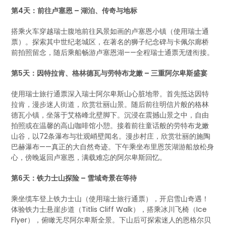
第4天：前往卢塞恩 – 湖泊、传奇与地标
搭乘火车穿越瑞士腹地前往风景如画的卢塞恩小镇（使用瑞士通
票）。探索其中世纪老城区，在著名的狮子纪念碑与卡佩尔廊桥
前拍照留念，随后乘船畅游卢塞恩湖——全程瑞士通票无缝衔接。
第5天：因特拉肯、格林德瓦与劳特布龙嫩 – 三重阿尔卑斯盛宴
使用瑞士旅行通票深入瑞士阿尔卑斯山心脏地带。首先抵达因特
拉肯，漫步迷人街道，欣赏壮丽山景。随后前往明信片般的格林
德瓦小镇，坐落于艾格峰北壁脚下。沉浸在震撼山景之中，自由
拍照或在温馨的高山咖啡馆小憩。接着前往童话般的劳特布龙嫩
山谷，以72条瀑布与壮观峭壁闻名。漫步村庄，欣赏壮丽的施陶
巴赫瀑布——真正的大自然奇迹。下午乘坐布里恩茨湖游船放松身
心，傍晚返回卢塞恩，满载难忘的阿尔卑斯回忆。
第6天：铁力士山探险 – 雪域奇景在等待
乘坐缆车登上铁力士山（使用瑞士旅行通票），开启雪山奇遇！
体验铁力士悬崖步道（Titlis Cliff Walk），搭乘冰川飞椅（Ice
Flyer），俯瞰无尽阿尔卑斯全景。下山后可探索迷人的恩格尔贝