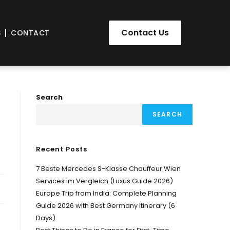
Contact Us
S
CONTACT
Search
SEARCH
·
Recent Posts
7 Beste Mercedes S-Klasse Chauffeur Wien
Services im Vergleich (Luxus Guide 2026)
Europe Trip from India: Complete Planning
Guide 2026 with Best Germany Itinerary (6
Days)
处