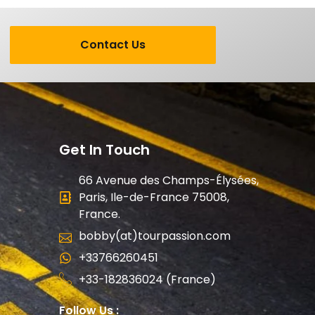
Contact Us
Get In Touch
66 Avenue des Champs-Élysées,
Paris, Ile-de-France 75008,
France.
bobby(at)tourpassion.com
+33766260451
+33-182836024 (France)
Follow Us :