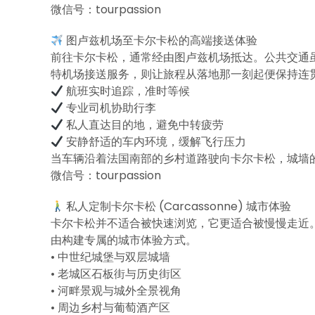
微信号：tourpassion
图卢兹机场至卡尔卡松的高端接送体验
前往卡尔卡松，通常经由图卢兹机场抵达。公共交通虽可选
特机场接送服务，则让旅程从落地那一刻起便保持连
航班实时追踪，准时等候
专业司机协助行李
私人直达目的地，避免中转疲劳
安静舒适的车内环境，缓解飞行压力
当车辆沿着法国南部的乡村道路驶向卡尔卡松，城墙
微信号：tourpassion
私人定制卡尔卡松 (Carcassonne) 城市体验
卡尔卡松并不适合被快速浏览，它更适合被慢慢走近。选择
由构建专属的城市体验方式。
• 中世纪城堡与双层城墙
• 老城区石板街与历史街区
• 河畔景观与城外全景视角
• 周边乡村与葡萄酒产区