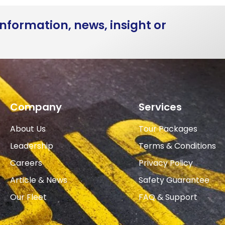
nformation, news, insight or
Company
Services
About Us
Tour Packages
Leadership
Terms & Conditions
Careers
Privacy Policy
Article & News
Safety Guarantee
Our Fleet
FAQ & Support