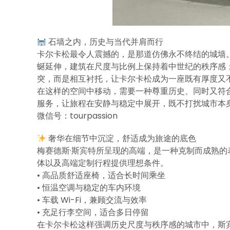
石墙之内，历史与当代并肩而行
卡尔卡松最令人震撼的，是那道仿佛永不终结的城墙
蜒延伸，建筑在尺度与比例上保持着中世纪的秩序感
突，而是相互衬托，让卡尔卡松成为一座既有厚度又
在这样的空间中移动，需要一种尊重历史、同时又符合当代
服务，让旅程在安静与稳定中展开，既不打扰城市本
微信号：tourpassion
奢华在细节中沉淀，舒适成为旅途的底色
梅赛德斯·斯宾特所呈现的高端，是一种克制而成熟的表
体以及高端定制行程提供理想条件。
• 高品质舒适座椅，适合长时间乘坐
• 恒温空调与稳定的车内环境
• 车载 Wi-Fi，兼顾交流与效率
• 充足行李空间，适合多日停留
在卡尔卡松这样强调历史尺度与秩序感的城市中，斯