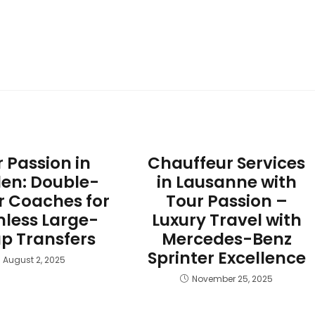
 Passion in
Chauffeur Services
en: Double-
in Lausanne with
r Coaches for
Tour Passion –
less Large-
Luxury Travel with
p Transfers
Mercedes-Benz
Sprinter Excellence
August 2, 2025
November 25, 2025