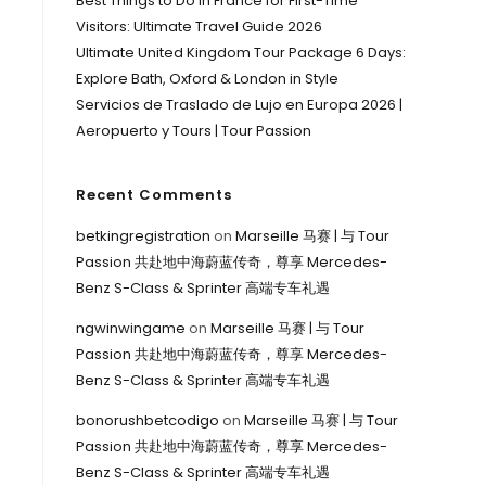
Best Things to Do in France for First-Time
Visitors: Ultimate Travel Guide 2026
Ultimate United Kingdom Tour Package 6 Days:
Explore Bath, Oxford & London in Style
Servicios de Traslado de Lujo en Europa 2026 |
Aeropuerto y Tours | Tour Passion
Recent Comments
betkingregistration
on
Marseille 马赛 | 与 Tour
Passion 共赴地中海蔚蓝传奇，尊享 Mercedes-
Benz S-Class & Sprinter 高端专车礼遇
ngwinwingame
on
Marseille 马赛 | 与 Tour
Passion 共赴地中海蔚蓝传奇，尊享 Mercedes-
Benz S-Class & Sprinter 高端专车礼遇
bonorushbetcodigo
on
Marseille 马赛 | 与 Tour
Passion 共赴地中海蔚蓝传奇，尊享 Mercedes-
Benz S-Class & Sprinter 高端专车礼遇