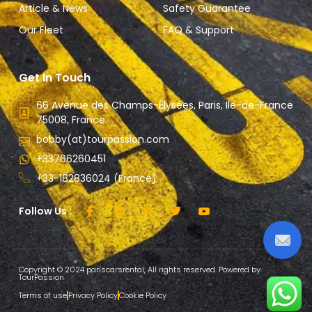
Article & News
Safety Guarantee
Our Fleet
FAQ & Support
Get In Touch
66 Avenue des Champs-Élysées, Paris, Ile-de-France
75008, France.
bobby(at)tourpassion.com
+33766260451
+33-182836024 (France)
Follow Us :
Copyright © 2024 pariscarsrental, All rights reserved. Powered by
TourPassion
Terms of use
Privacy Policy
Cookie Policy