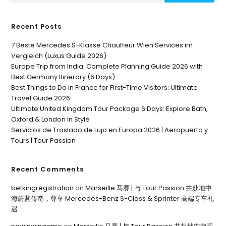
Recent Posts
7 Beste Mercedes S-Klasse Chauffeur Wien Services im
Vergleich (Luxus Guide 2026)
Europe Trip from India: Complete Planning Guide 2026 with
Best Germany Itinerary (6 Days)
Best Things to Do in France for First-Time Visitors: Ultimate
Travel Guide 2026
Ultimate United Kingdom Tour Package 6 Days: Explore Bath,
Oxford & London in Style
Servicios de Traslado de Lujo en Europa 2026 | Aeropuerto y
Tours | Tour Passion
Recent Comments
betkingregistration
on
Marseille 马赛 | 与 Tour Passion 共赴地中
海蔚蓝传奇，尊享 Mercedes-Benz S-Class & Sprinter 高端专车礼
遇