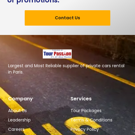
or promotions.
Contact Us
Largest and Most Reliable supplier of private cars rental
in Paris.
Company
Services
About Us
Tour Packages
Leadership
Terms & Conditions
Careers
Privacy Policy