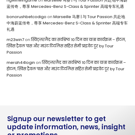
ngwinwingame
on
Marseille 马赛 | 与 Tour Passion 共赴地中海蔚
蓝传奇，尊享 Mercedes-Benz S-Class & Sprinter 高端专车礼遇
bonorushbetcodigo
on
Marseille 马赛 | 与 Tour Passion 共赴地
中海蔚蓝传奇，尊享 Mercedes-Benz S-Class & Sprinter 高端专车
礼遇
m23win7
on
स्विट्ज़रलैंड का सर्वश्रेष्ठ 10 दिन का यात्रा कार्यक्रम – होटल,
स्विस ट्रैवल पास और माउंट टिटलिस सहित सेमी प्राइवेट टूर by Tour
Passion
merah44login
on
स्विट्ज़रलैंड का सर्वश्रेष्ठ 10 दिन का यात्रा कार्यक्रम –
होटल, स्विस ट्रैवल पास और माउंट टिटलिस सहित सेमी प्राइवेट टूर by Tour
Passion
Signup our newsletter to get
update information, news, insight