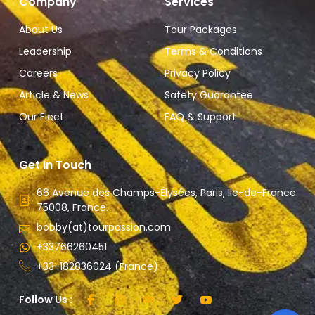
Company
Services
About Us
Tour Packages
Leadership
Terms & Conditions
Careers
Privacy Policy
Article & News
Safety Guarantee
Our Fleet
FAQ & Support
Get In Touch
66 Avenue des Champs-Élysées, Paris, Ile-de-France
75008, France.
bobby(at)tourpassion.com
+33766260451
+33-182836024 (France)
Follow Us :