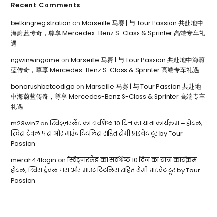
Recent Comments
betkingregistration
on
Marseille 马赛 | 与 Tour Passion 共赴地中
海蔚蓝传奇，尊享 Mercedes-Benz S-Class & Sprinter 高端专车礼
遇
ngwinwingame
on
Marseille 马赛 | 与 Tour Passion 共赴地中海蔚
蓝传奇，尊享 Mercedes-Benz S-Class & Sprinter 高端专车礼遇
bonorushbetcodigo
on
Marseille 马赛 | 与 Tour Passion 共赴地
中海蔚蓝传奇，尊享 Mercedes-Benz S-Class & Sprinter 高端专车
礼遇
m23win7
on
स्विट्ज़रलैंड का सर्वश्रेष्ठ 10 दिन का यात्रा कार्यक्रम – होटल,
स्विस ट्रैवल पास और माउंट टिटलिस सहित सेमी प्राइवेट टूर by Tour
Passion
merah44login
on
स्विट्ज़रलैंड का सर्वश्रेष्ठ 10 दिन का यात्रा कार्यक्रम –
होटल, स्विस ट्रैवल पास और माउंट टिटलिस सहित सेमी प्राइवेट टूर by Tour
Passion