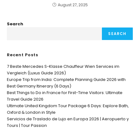
August 27, 2025
Search
SEARCH
Recent Posts
7 Beste Mercedes S-Klasse Chauffeur Wien Services im
Vergleich (Luxus Guide 2026)
Europe Trip from India: Complete Planning Guide 2026 with
Best Germany Itinerary (6 Days)
Best Things to Do in France for First-Time Visitors: Ultimate
Travel Guide 2026
Ultimate United Kingdom Tour Package 6 Days: Explore Bath,
Oxford & London in Style
Servicios de Traslado de Lujo en Europa 2026 | Aeropuerto y
Tours | Tour Passion